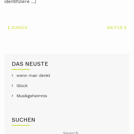
identifiziere ...)
VORHERIGER BEITRAG: KINDERSPRACHE
NÄCHSTER BE
ZURÜCK
WEITER
DAS NEUSTE
wenn man denkt
Glück
Musikgeheimnis
SUCHEN